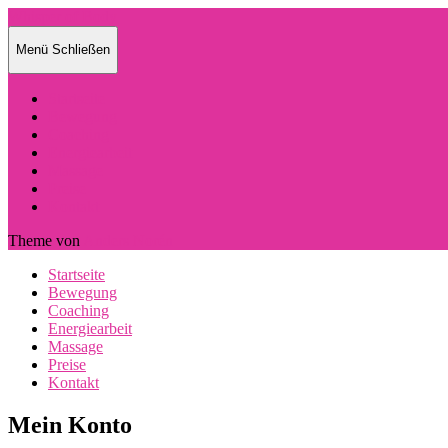
Whisper of Body
Menü
Schließen
Startseite
Bewegung
Coaching
Energiearbeit
Massage
Preise
Kontakt
Theme von
Anders Norén
Startseite
Bewegung
Coaching
Energiearbeit
Massage
Preise
Kontakt
Mein Konto