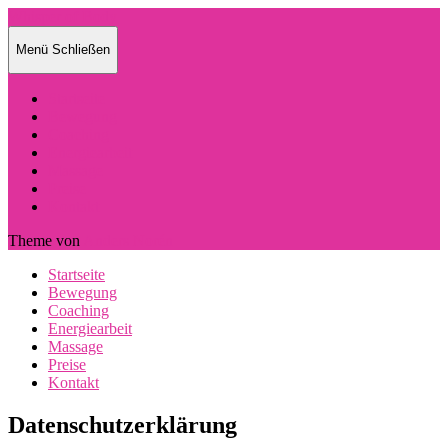
Whisper of Body
Menü
Schließen
Startseite
Bewegung
Coaching
Energiearbeit
Massage
Preise
Kontakt
Theme von
Anders Norén
Startseite
Bewegung
Coaching
Energiearbeit
Massage
Preise
Kontakt
Datenschutzerklärung